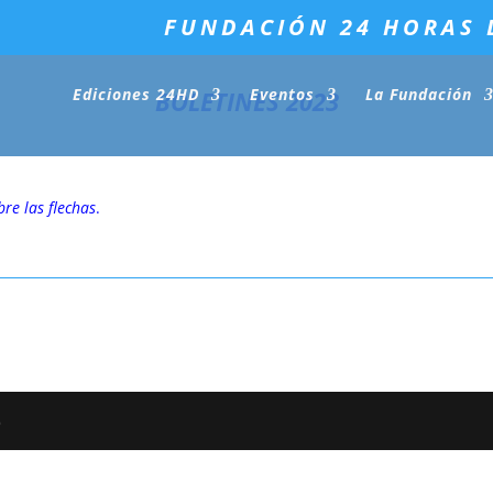
FUNDACIÓN 24 HORAS 
Ediciones 24HD
Eventos
La Fundación
BOLETINES 2023
re las flechas
.
6