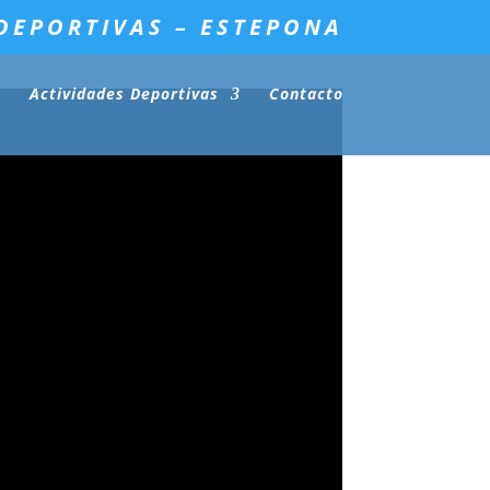
DEPORTIVAS – ESTEPONA
Actividades Deportivas
Contacto