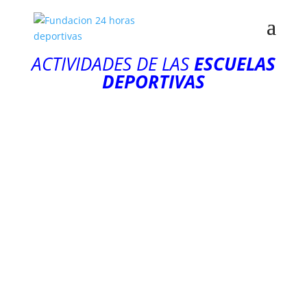
ACTIVIDADES DE LAS
ESCUELAS
DEPORTIVAS
E.M. Baloncesto 2022
por
admin
|
May 18, 2022
|
Escuelas Deportivas
2022
E.M. Baloncesto de Estepona
NP-CARTAMA-ESTEPONA-Y-PASO-SEMIFINALES-07-
05-22