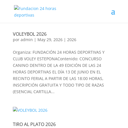
VOLEYBOL 2026
por
admin
|
May 29, 2026
|
2026
Organiza: FUNDACIÓN 24 HORAS DEPORTIVAS Y
CLUB VOLEY ESTEPONAContenido: CONCURSO
CANINO DENTRO DE LA 49 EDICIÓN DE LAS 24
HORAS DEPORTIVAS EL DÍA 13 DE JUNIO EN EL
RECINTO FERIAL A PARTIR DE LAS 18:00 HORAS,
INSCRIPCIÓN GRATUITA Y TODO TIPO DE RAZAS
(ESENCIAL CARTILLA...
TIRO AL PLATO 2026