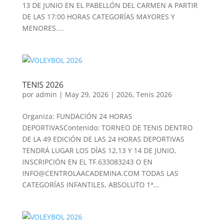
13 DE JUNIO EN EL PABELLÓN DEL CARMEN A PARTIR
DE LAS 17:00 HORAS CATEGORÍAS MAYORES Y
MENORES....
TENIS 2026
por
admin
|
May 29, 2026
|
2026
,
Tenis 2026
Organiza: FUNDACIÓN 24 HORAS
DEPORTIVASContenido: TORNEO DE TENIS DENTRO
DE LA 49 EDICIÓN DE LAS 24 HORAS DEPORTIVAS
TENDRÁ LUGAR LOS DÍAS 12,13 Y 14 DE JUNIO,
INSCRIPCIÓN EN EL TF.633083243 O EN
INFO@CENTROLAACADEMINA.COM TODAS LAS
CATEGORÍAS INFANTILES, ABSOLUTO 1ª...