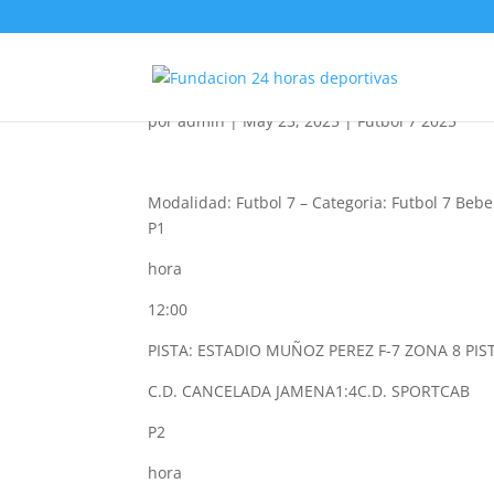
Futbol 7 Bebe 2025
por
admin
|
May 23, 2025
|
Futbol 7 2025
Modalidad: Futbol 7
–
Categoria: Futbol 7 Bebe
P1
hora
12:00
PISTA: ESTADIO MUÑOZ PEREZ F-7 ZONA 8 PI
C.D. CANCELADA JAMENA
1:4
C.D. SPORTCAB
P2
hora