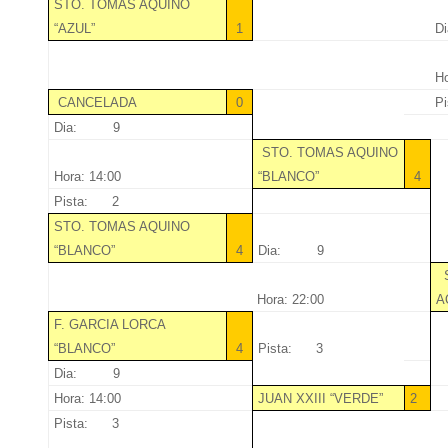
STO. TOMAS AQUINO
“AZUL”
1
D
Ho
CANCELADA
0
P
Dia: 9
STO. TOMAS AQUINO
Hora: 14:00
“BLANCO”
4
Pista: 2
STO. TOMAS AQUINO
“BLANCO”
4
Dia: 9
S
Hora: 22:00
A
F. GARCIA LORCA
“BLANCO”
4
Pista: 3
Dia: 9
Hora: 14:00
JUAN XXIII “VERDE”
2
Pista: 3