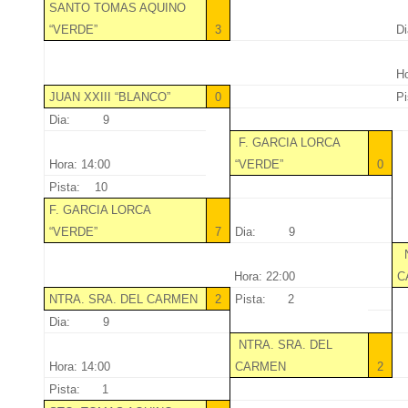
SANTO TOMAS AQUINO
“VERDE”
3
D
Ho
JUAN XXIII “BLANCO”
0
P
Dia: 9
F. GARCIA LORCA
Hora: 14:00
“VERDE”
0
Pista: 10
F. GARCIA LORCA
“VERDE”
7
Dia: 9
N
Hora: 22:00
C
NTRA. SRA. DEL CARMEN
2
Pista: 2
Dia: 9
NTRA. SRA. DEL
Hora: 14:00
CARMEN
2
Pista: 1