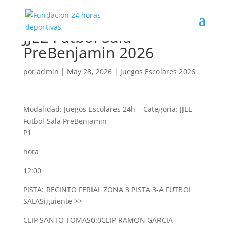
JJEE Futbol Sala
PreBenjamin 2026
por
admin
|
May 28, 2026
|
Juegos Escolares 2026
Modalidad: Juegos Escolares 24h
–
Categoria: JJEE
Futbol Sala PreBenjamin
P1
hora
12:00
PISTA: RECINTO FERIAL ZONA 3 PISTA 3-A FUTBOL
SALA
Siguiente >>
CEIP SANTO TOMAS
0:0
CEIP RAMON GARCIA