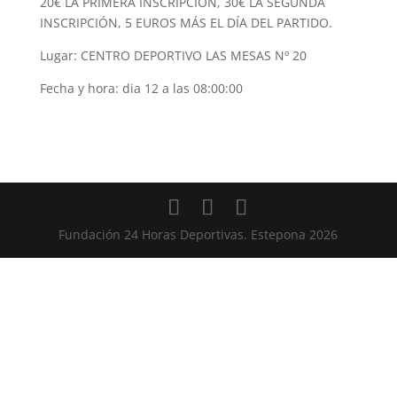
20€ LA PRIMERA INSCRIPCIÓN, 30€ LA SEGUNDA
INSCRIPCIÓN, 5 EUROS MÁS EL DÍA DEL PARTIDO.
Lugar: CENTRO DEPORTIVO LAS MESAS Nº 20
Fecha y hora: dia 12 a las 08:00:00
Fundación 24 Horas Deportivas. Estepona 2026