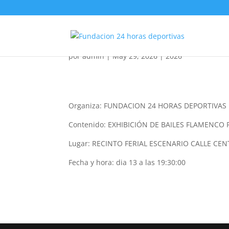
SOLO FLAMENCO 202
por
admin
|
May 29, 2026
|
2026
Organiza: FUNDACION 24 HORAS DEPORTIVAS
Contenido: EXHIBICIÓN DE BAILES FLAMENC
Lugar: RECINTO FERIAL ESCENARIO CALLE CEN
Fecha y hora: dia 13 a las 19:30:00