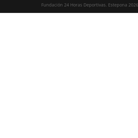
Fundación 24 Horas Deportivas. Estepona 202