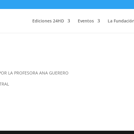
6
Ediciones 24HD
Eventos
La Fundació
O POR LA PROFESORA ANA GUERERO
TRAL