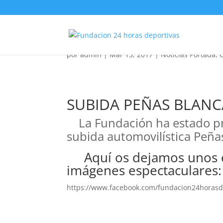
Automovilismo: Subid
por
admin
|
Mar 15, 2017
|
Noticias Portada
,
SUBIDA PEÑAS BLANC
La Fundación ha estado pr
subida automovilística Peña
Aquí os dejamos unos en
imágenes espectaculares:
https://www.facebook.com/fundacion24horasd