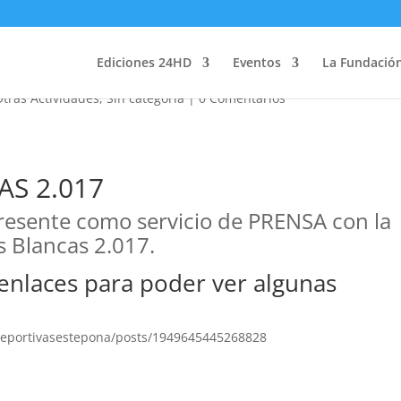
a Peñas Blancas 2.017
Ediciones 24HD
Eventos
La Fundació
Otras Actividades
,
Sin categoría
|
0 Comentarios
AS 2.017
esente como servicio de PRENSA con la
s Blancas 2.017.
laces para poder ver algunas
eportivasestepona/posts/1949645445268828