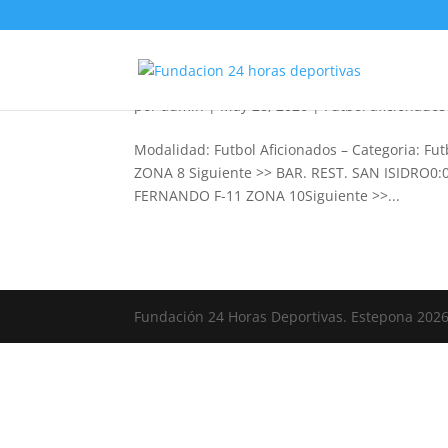
Futbol Aficionados 2026
por
admin
|
May 28, 2026
|
Futbol aficionado
Modalidad: Futbol Aficionados – Categoria: F
ZONA 8 Siguiente >> BAR. REST. SAN ISIDRO0
FERNANDO F-11 ZONA 10Siguiente >>...
Fundación 24 Horas Deportivas. Estepona 202