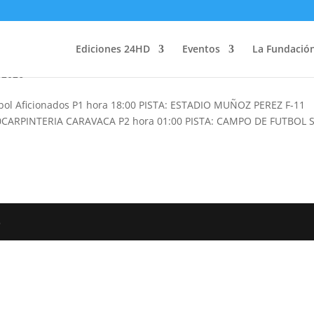
Ediciones 24HD
Eventos
La Fundació
s 2026
utbol Aficionados P1 hora 18:00 PISTA: ESTADIO MUÑOZ PEREZ F-11
:0CARPINTERIA CARAVACA P2 hora 01:00 PISTA: CAMPO DE FUTBOL 
6