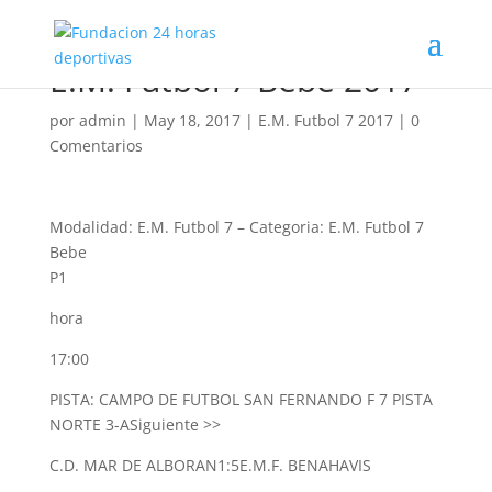
E.M. Futbol 7 Bebe 2017
por
admin
|
May 18, 2017
|
E.M. Futbol 7 2017
|
0
Comentarios
Modalidad: E.M. Futbol 7
–
Categoria: E.M. Futbol 7
Bebe
P1
hora
17:00
PISTA: CAMPO DE FUTBOL SAN FERNANDO F 7 PISTA
NORTE 3-A
Siguiente >>
C.D. MAR DE ALBORAN
1:5
E.M.F. BENAHAVIS