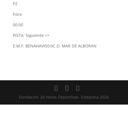
P2
hora
00:00
PISTA:
Siguiente >>
E.M.F. BENAHAVIS
0:0
C.D. MAR DE ALBORAN
Fundación 24 Horas Deportivas. Estepona 2026