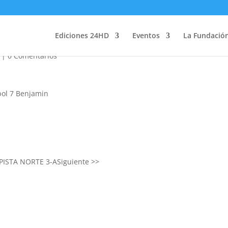
n 2019
Ediciones 24HD
Eventos
La Fundació
|
0 Comentarios
bol 7 Benjamin
PISTA NORTE 3-A
Siguiente >>