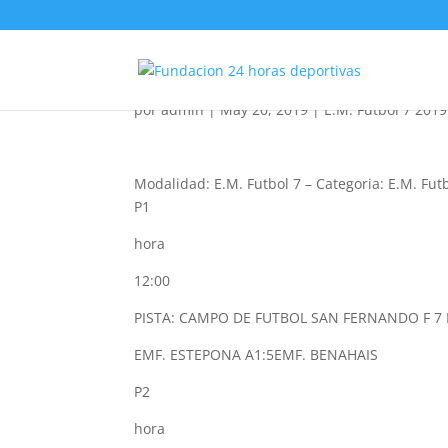
E.M. Futbol 7 Benjami
por
admin
|
May 20, 2019
|
E.M. Futbol 7 2019
Modalidad: E.M. Futbol 7
–
Categoria: E.M. Fut
P1
hora
12:00
PISTA: CAMPO DE FUTBOL SAN FERNANDO F 7 
EMF. ESTEPONA A
1:5
EMF. BENAHAIS
P2
hora