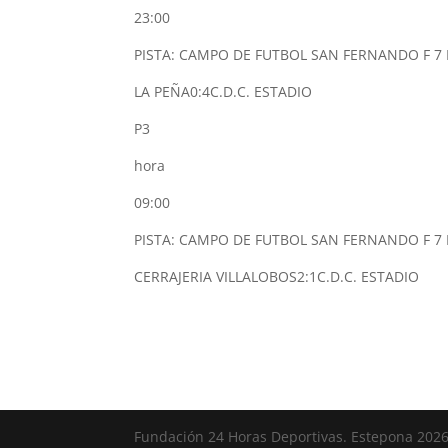
23:00
PISTA: CAMPO DE FUTBOL SAN FERNANDO F 7 
LA PEÑA
0:4
C.D.C. ESTADIO
P3
hora
09:00
PISTA: CAMPO DE FUTBOL SAN FERNANDO F 7 
CERRAJERIA VILLALOBOS
2:1
C.D.C. ESTADIO
Fundación 24 Horas Deportivas. Estepona 202