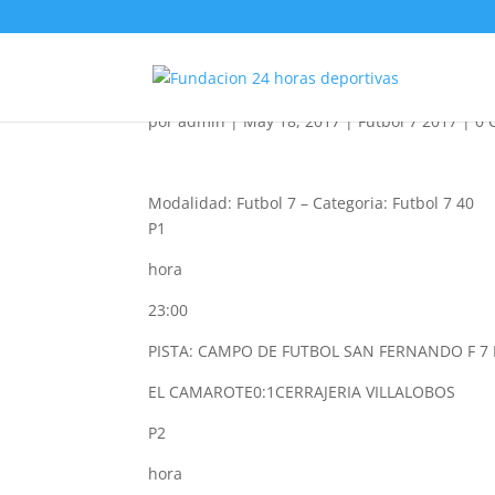
Futbol 7 40 2017
por
admin
|
May 18, 2017
|
Futbol 7 2017
|
0 
Modalidad: Futbol 7
–
Categoria: Futbol 7 40
P1
hora
23:00
PISTA: CAMPO DE FUTBOL SAN FERNANDO F 7 
EL CAMAROTE
0:1
CERRAJERIA VILLALOBOS
P2
hora