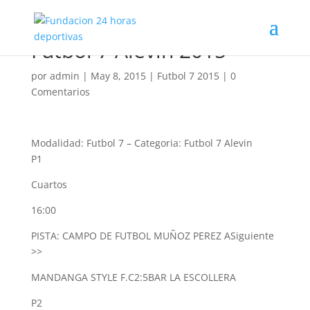
Futbol 7 Alevin 2015
por
admin
|
May 8, 2015
|
Futbol 7 2015
|
0
Comentarios
Modalidad: Futbol 7
–
Categoria: Futbol 7 Alevin
P1
Cuartos
16:00
PISTA: CAMPO DE FUTBOL MUÑOZ PEREZ A
Siguiente
>>
MANDANGA STYLE F.C
2:5
BAR LA ESCOLLERA
P2