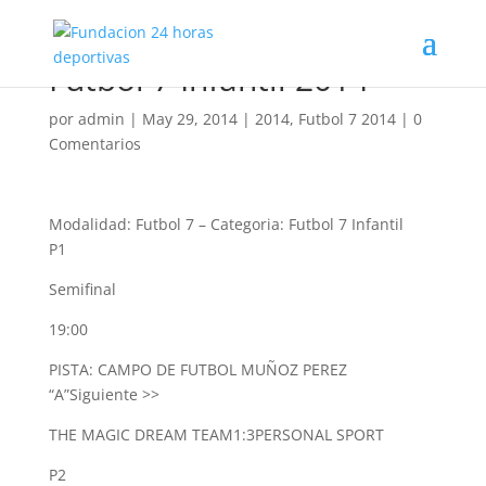
Futbol 7 Infantil 2014
por
admin
|
May 29, 2014
|
2014
,
Futbol 7 2014
|
0
Comentarios
Modalidad: Futbol 7
–
Categoria: Futbol 7 Infantil
P1
Semifinal
19:00
PISTA: CAMPO DE FUTBOL MUÑOZ PEREZ
“A”
Siguiente >>
THE MAGIC DREAM TEAM
1:3
PERSONAL SPORT
P2