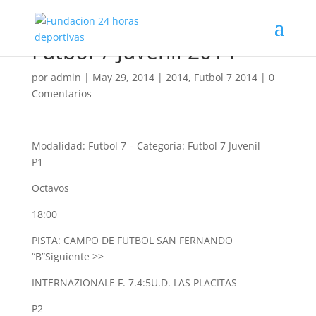
Futbol 7 Juvenil 2014
por
admin
|
May 29, 2014
|
2014
,
Futbol 7 2014
|
0
Comentarios
Modalidad: Futbol 7
–
Categoria: Futbol 7 Juvenil
P1
Octavos
18:00
PISTA: CAMPO DE FUTBOL SAN FERNANDO
“B”
Siguiente >>
INTERNAZIONALE F. 7.
4:5
U.D. LAS PLACITAS
P2