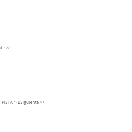
nte >>
 PISTA 1-B
Siguiente >>