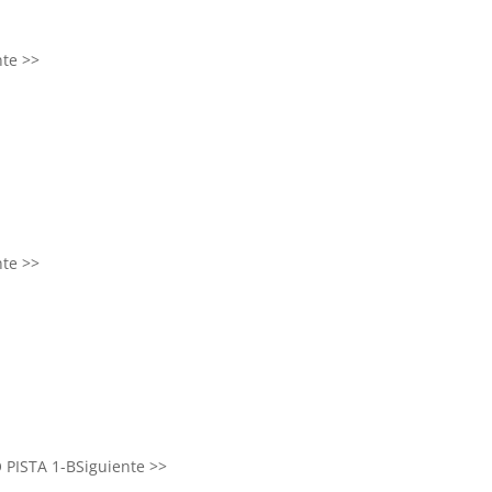
nte >>
nte >>
 PISTA 1-B
Siguiente >>