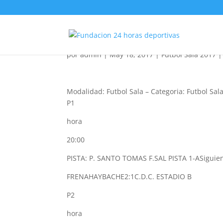
Futbol Sala Femenino
por
admin
|
May 18, 2017
|
Futbol Sala 2017
Modalidad: Futbol Sala
–
Categoria: Futbol Sa
P1
hora
20:00
PISTA: P. SANTO TOMAS F.SAL PISTA 1-A
Siguie
FRENAHAYBACHE
2:1
C.D.C. ESTADIO B
P2
hora