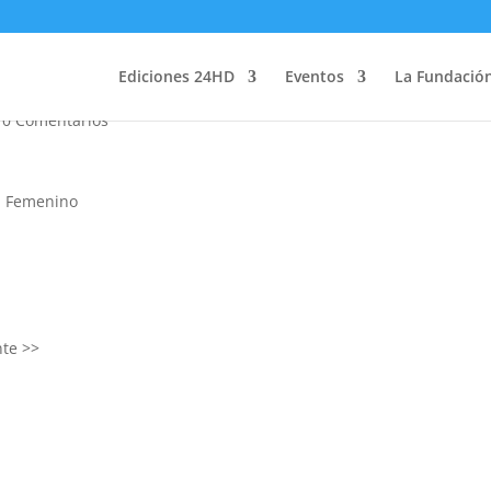
 2017
Ediciones 24HD
Eventos
La Fundació
|
0 Comentarios
la Femenino
nte >>