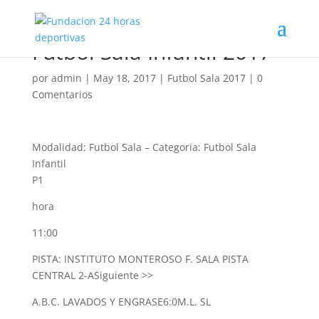
Futbol Sala Infantil 2017
por
admin
|
May 18, 2017
|
Futbol Sala 2017
|
0
Comentarios
Modalidad: Futbol Sala
–
Categoria: Futbol Sala
Infantil
P1
hora
11:00
PISTA: INSTITUTO MONTEROSO F. SALA PISTA
CENTRAL 2-A
Siguiente >>
A.B.C. LAVADOS Y ENGRASE
6:0
M.L. SL