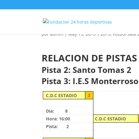
Futbol Sala Juvenil 20
por
admin
|
May 13, 2013
|
2013
,
Futbol Sala 
RELACION DE PISTAS
Pista 2: Santo Tomas 2
Pista 3: I.E.S Monterroso
C.D.C ESTADIO
2
Dia: 8
Hora: 16:00
C.D.C ESTADIO
Pista: 2