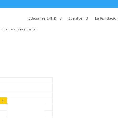
13
Ediciones 24HD
Eventos
La Fundació
2013
|
0 Comentarios
1