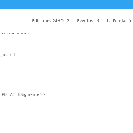
17
Ediciones 24HD
Eventos
La Fundació
|
0 Comentarios
 Juvenil
 PISTA 1-B
Siguiente >>
.