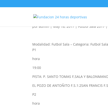
Futbol Sala Juvenil 20
por
admin
|
May 18, 2017
|
Futbol Sala 2017
Modalidad: Futbol Sala
–
Categoria: Futbol Sala
P1
hora
19:00
PISTA: P. SANTO TOMAS F,SALA Y BALONMANO
EL POZO DE ANTOÑITO F.S.
1:2
SAN FRANCIS F.S
P2
hora