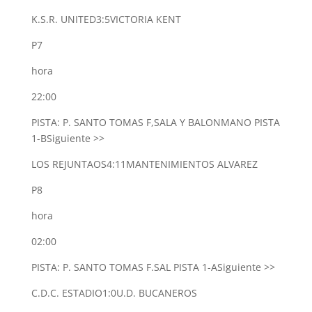
K.S.R. UNITED
3:5
VICTORIA KENT
P7
hora
22:00
PISTA: P. SANTO TOMAS F,SALA Y BALONMANO PISTA
1-B
Siguiente >>
LOS REJUNTAOS
4:11
MANTENIMIENTOS ALVAREZ
P8
hora
02:00
PISTA: P. SANTO TOMAS F.SAL PISTA 1-A
Siguiente >>
C.D.C. ESTADIO
1:0
U.D. BUCANEROS