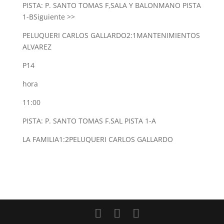
PISTA: P. SANTO TOMAS F,SALA Y BALONMANO PISTA
1-B
Siguiente >>
PELUQUERI CARLOS GALLARDO
2:1
MANTENIMIENTOS
ALVAREZ
P14
hora
11:00
PISTA: P. SANTO TOMAS F.SAL PISTA 1-A
LA FAMILIA
1:2
PELUQUERI CARLOS GALLARDO