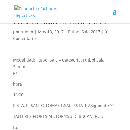
Futbol Sala Senior 2017
por
admin
|
May 18, 2017
|
Futbol Sala 2017
|
0
Comentarios
Modalidad: Futbol Sala
–
Categoria: Futbol Sala
Senior
P1
hora
16:00
PISTA: P. SANTO TOMAS F.SAL PISTA 1-A
Siguiente >>
TALLERES FLORES MOTOR
4:5
U.D. BUCANEROS
P2