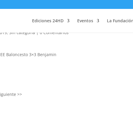
enjamin 2019
Ediciones 24HD
Eventos
La Fundació
2019
,
Sin categoría
|
0 Comentarios
JJEE Baloncesto 3×3 Benjamin
iguiente >>