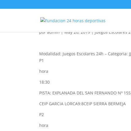
JJEE Baloncesto 3×3 B
por
admin
|
May 20, 2019
|
Juegos Escolares 
Modalidad: Juegos Escolares 24h
–
Categoria: 
P1
hora
18:30
PISTA: EXPLANADA DEL SAN FERNANDO Nº 15
S
CEIP GARCIA LORCA
9:8
CEIP SIERRA BERMEJA
P2
hora