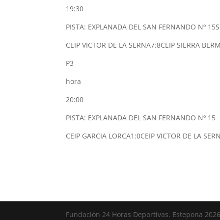
19:30
PISTA: EXPLANADA DEL SAN FERNANDO Nº 15
S
CEIP VICTOR DE LA SERNA
7:8
CEIP SIERRA BER
P3
hora
20:00
PISTA: EXPLANADA DEL SAN FERNANDO Nº 15
CEIP GARCIA LORCA
1:0
CEIP VICTOR DE LA SER
Fundación 24 Horas Deportivas. Estepona 202