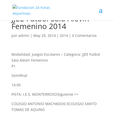
JJEE Futbol Sala Alevin
Femenino 2014
por
admin
|
May 29, 2014
|
2014
|
0 Comentarios
Modalidad: Juegos Escolares
–
Categoria: JJEE Futbol
Sala Alevin Femenino
P1
Semifinal
14:00
PISTA: I.E.S. MONTERROSO
Siguiente >>
COLEGIO ANTONIO MACHADO
0:3
COLEGIO SANTO
TOMAS DE AQUINO