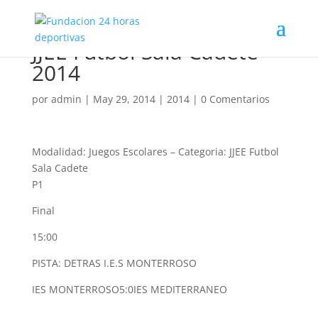
JJEE Futbol Sala Cadete
2014
por
admin
|
May 29, 2014
|
2014
|
0 Comentarios
Modalidad: Juegos Escolares
–
Categoria: JJEE Futbol
Sala Cadete
P1
Final
15:00
PISTA: DETRAS I.E.S MONTERROSO
IES MONTERROSO
5:0
IES MEDITERRANEO