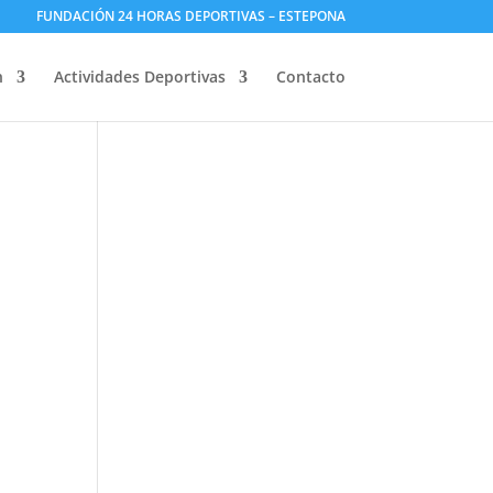
FUNDACIÓN 24 HORAS DEPORTIVAS – ESTEPONA
n
Actividades Deportivas
Contacto